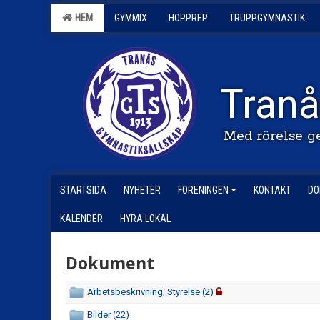
HEM
GYMMIX
HOPPREP
TRUPPGYMNASTIK
Tranå
Med rörelse g
STARTSIDA
NYHETER
FÖRENINGEN
KONTAKT
DO
KALENDER
HYRA LOKAL
Dokument
Arbetsbeskrivning, Styrelse (2)
Bilder (22)