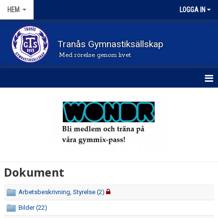
HEM
LOGGA IN
Tranås Gymnastiksällskap
Med rörelse genom livet
STARTSIDA
NYHETER
FÖRENINGEN
KONTAKT
Dokument
DOKUMENT
Arbetsbeskrivning, Styrelse (2)
FRÅGOR OCH SVAR
Bilder (22)