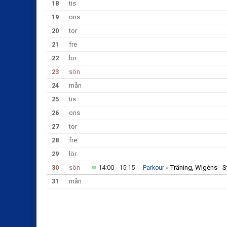
18
tis
19
ons
20
tor
21
fre
22
lör
23
sön
24
mån
25
tis
26
ons
27
tor
28
fre
29
lör
30
sön
14:00 - 15:15
»
Träning, Wigéns - S
Parkour
31
mån