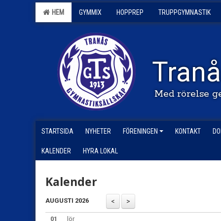
HEM
GYMMIX
HOPPREP
TRUPPGYMNASTIK
Tranå
Med rörelse g
STARTSIDA
NYHETER
FÖRENINGEN
KONTAKT
DO
KALENDER
HYRA LOKAL
Kalender
AUGUSTI 2026
01
lör