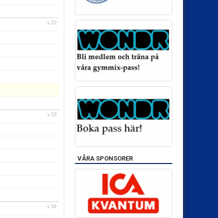
v.32
v.33
VÅRA SPONSORER
v.34