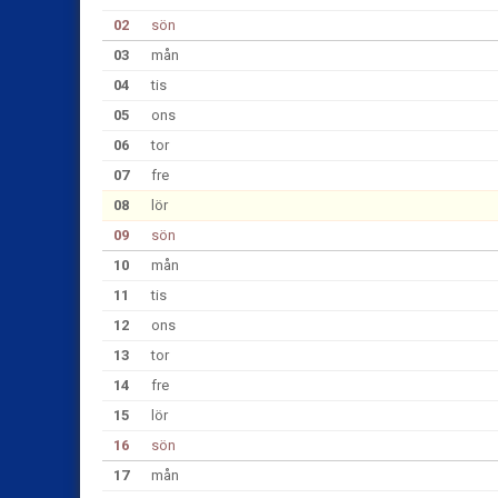
02
sön
03
mån
04
tis
05
ons
06
tor
07
fre
08
lör
09
sön
10
mån
11
tis
12
ons
13
tor
14
fre
15
lör
16
sön
17
mån