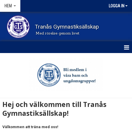
HEM
LOGGA IN
Tranås Gymnastiksällskap
Med rörelse genom livet
STARTSIDA
NYHETER
FÖRENINGEN
KONTAKT
Hej och välkommen till Tranås
DOKUMENT
Gymnastiksällskap!
FRÅGOR OCH SVAR
Välkommen att träna med oss!