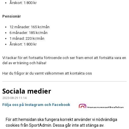
Årskort: 1 800 kr
Pensionär
12 månader: 165 kr/mån
6 månader: 185 kr/mån
1 månad: 220 kr/mån
Årskort: 1 800 kr
Vi tackar för ert fortsatta förtroende och ser fram emot att fortsätta vara en
del av er träning och hälsa!
Har du frågor är du varmt välkommen att kontakta oss
Sociala medier
2023-08-29 11:14
Följa oss på Instagram och Facebook
för alla de senaste nyheterna!
För att hemsidan ska fungera korrekt använder vi nödvändiga
Läs mer »
cookies från SportAdmin. Dessa går inte att stänga av.