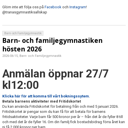
Glöm inte att följa oss på
Facebook
och
Instagram
!
@tranasgymnastiksallskap
Barn- och Familjegymnastik
Barn- och familjegymnastiken
hösten 2026
2026-06-15, Barn- och Familjegymnastik
Anmälan öppnar 27/7
kl12:00
Klicka här för a
tt komma till vårt bokningssytem.
Betala barnens aktiviteter med Fritidskortet
Du kan använda Fritidskortet för betalning från och med 5 januari 2026.
Fritidskortet är pengar som du kan få för att betala för barnens
fritidsaktiviteter. Varje barn får 500 kronor per år – från det år de fyller 8 till
och med det år de fyller 16. Om din familj fick bostadsbidrag förra året kan
ni få 2 000 kronor per barn.