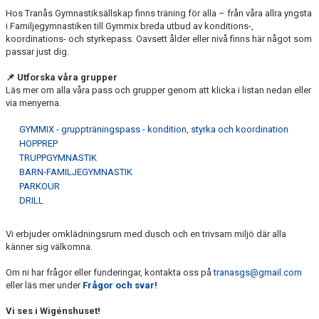
PRISER OCH ANMÄLAN
Hos Tranås Gymnastiksällskap finns träning för alla – från våra allra yngsta
i Familjegymnastiken till Gymmix breda utbud av konditions-,
koordinations- och styrkepass. Oavsett ålder eller nivå finns här något som
PASSINFO
passar just dig.
ANMÄLAN & BETALNING
📌
Utforska våra grupper
Läs mer om alla våra pass och grupper genom att klicka i listan nedan eller
KLÄDKOLLEKTION
via menyerna.
GYMMIX - gruppträningspass - kondition, styrka och koordination
KALENDER
HOPPREP
TRUPPGYMNASTIK
HYRA LOKAL
BARN-FAMILJEGYMNASTIK
PARKOUR
DRILL
Vi erbjuder omklädningsrum med dusch och en trivsam miljö där alla
känner sig välkomna.
Om ni har frågor eller funderingar, kontakta oss på
tranasgs@gmail.com
eller läs mer under
Frågor och svar!
Vi ses i Wigénshuset!