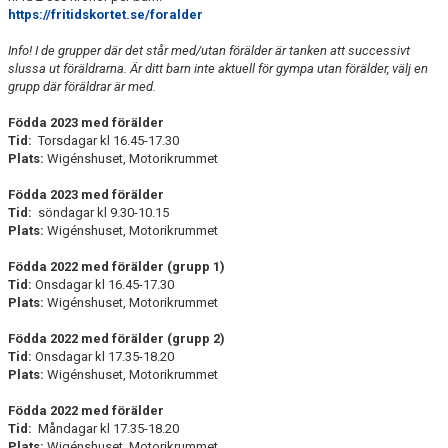
https://fritidskortet.se/foralder
Info! I de grupper där det står med/utan förälder är tanken att successivt
slussa ut föräldrarna. Är ditt barn inte aktuell för gympa utan förälder, välj en
grupp där föräldrar är med.
Födda 2023 med förälder
Tid:
Torsdagar kl 16.45-17.30
Plats:
Wigénshuset, Motorikrummet
Födda 2023 med förälder
Tid:
söndagar kl 9.30-10.15
Plats:
Wigénshuset, Motorikrummet
Födda 2022 med förälder (grupp 1)
Tid:
Onsdagar kl 16.45-17.30
Plats:
Wigénshuset, Motorikrummet
Födda 2022 med förälder (grupp 2)
Tid:
Onsdagar kl 17.35-18.20
Plats:
Wigénshuset, Motorikrummet
Födda 2022 med förälder
Tid:
Måndagar kl 17.35-18.20
Plats:
Wigénshuset, Motorikrummet