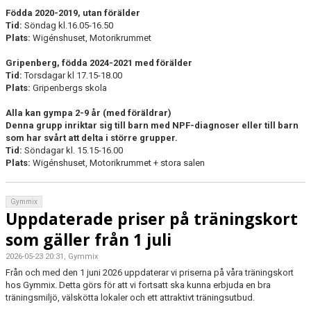
Födda 2020-2019, utan förälder
Tid:
Söndag kl.16.05-16.50
Plats:
Wigénshuset, Motorikrummet
Gripenberg, födda 2024-2021 med förälder
Tid:
Torsdagar kl 17.15-18.00
Plats:
Gripenbergs skola
Alla kan gympa 2-9 år (med föräldrar)
Denna grupp inriktar sig till barn med NPF-diagnoser eller till barn
som har svårt att delta i större grupper.
Tid:
Söndagar kl. 15.15-16.00
Plats:
Wigénshuset, Motorikrummet + stora salen
Gymmix
Uppdaterade priser på träningskort
som gäller från 1 juli
2026-05-23 20:31, Gymmix
Från och med den 1 juni 2026 uppdaterar vi priserna på våra träningskort
hos Gymmix. Detta görs för att vi fortsatt ska kunna erbjuda en bra
träningsmiljö, välskötta lokaler och ett attraktivt träningsutbud.