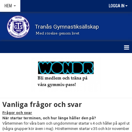
HEM
LOGGA IN
Tranås Gymnastiksällskap
Med rörelse genom livet
STARTSIDA
NYHETER
FÖRENINGEN
KONTAKT
Vanliga frågor och svar
DOKUMENT
Frågor och svar
När startar terminen, och hur länge håller den på?
FRÅGOR OCH SVAR
Vårterminen för våra barn och ungdommmar startar v.4 och håller på april ut
(några grupper kör även i maj). Höstterminen startar v.35 och kör november