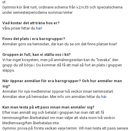
ut.
PRISER OCH ANMÄLAN
Gymmix kör året runt, ordinarie schema från v.2/v.33 och specialschema
under semesterperioderna sommar/vinter
PASSINFO
Vad kostar det att träna hos er?
Våra priser hittar du
här!
ANMÄLAN & BETALNING
Finns det plats i era barngrupper?
KLÄDKOLLEKTION
Anmälan görs via hemsidan, där kan du se om det finns platser kvar!
KALENDER
Gruppen är full, kan vi ställa oss i kö?
Vi har inget kösystem, men på anmälningssidan kan du ”bevaka" den
grupp du vill börja i. Du kommer då få ett mail så fort en plats i gruppen
HYRA LOKAL
släpps.
När öppnar anmälan för era barngrupper? Och hur anmäler man
sig?
Anmälan för nya medlemmar öppnar två veckor innan terminsstart.
Anmälan sker på hemsidan. Mer info om anmälan hittar du
här.
Kan man testa på ett pass innan man anmäler sig?
Efter man anmält sig och betalat i gruppen har man rätt att få
terminsavgiften återbetalad om man väljer att sluta inom två veckor.
Medlemsavgiften återbetalas inte.
Gymmix: prova-på första veckan varje termin. Vill man testa ett pass senare