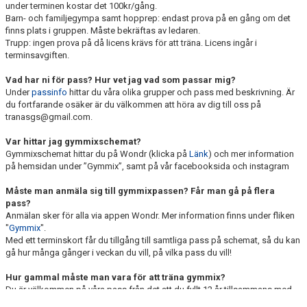
under terminen kostar det 100kr/gång.
Barn- och familjegympa samt hopprep: endast prova på en gång om det
finns plats i gruppen. Måste bekräftas av ledaren.
Trupp: ingen prova på då licens krävs för att träna. Licens ingår i
terminsavgiften.
Vad har ni för pass? Hur vet jag vad som passar mig?
Under
passinfo
hittar du våra olika grupper och pass med beskrivning. Är
du fortfarande osäker är du välkommen att höra av dig till oss på
tranasgs@gmail.com.
Var hittar jag gymmixschemat?
Gymmixschemat hittar du på Wondr (klicka på
Länk
) och mer information
på hemsidan under ”Gymmix”, samt på vår facebooksida och instagram
Måste man anmäla sig till gymmixpassen? Får man gå på flera
pass?
Anmälan sker för alla via appen Wondr. Mer information finns under fliken
"
Gymmix
".
Med ett terminskort får du tillgång till samtliga pass på schemat, så du kan
gå hur många gånger i veckan du vill, på vilka pass du vill!
Hur gammal måste man vara för att träna gymmix?
Du är välkommen på våra pass från det att du fyllt 12 år tillsammans med
en vuxen. Från det att du fyllt 14 år är du välkommen utan vuxens sällskap.