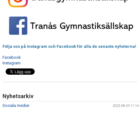
PRISER OCH ANMÄLAN
PASSINFO
ANMÄLAN & BETALNING
KLÄDKOLLEKTION
Följa oss på Instagram och Facebook för alla de senaste nyheterna!
Facebook
KALENDER
Instagram
HYRA LOKAL
Nyhetsarkiv
Sociala medier
2023-08-29 11:14