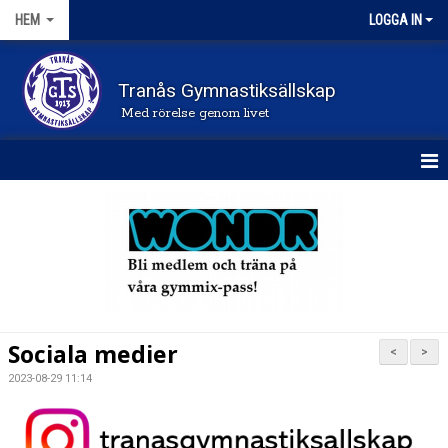
HEM
LOGGA IN
Tranås Gymnastiksällskap
Med rörelse genom livet
STARTSIDA
NYHETER
FÖRENINGEN
KONTAKT
Sociala medier
<
>
DOKUMENT
2023-08-29 11:14
FRÅGOR OCH SVAR